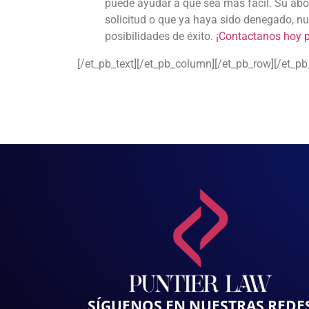
puede ayudar a que sea más fácil. Su ab
solicitud o que ya haya sido denegado, n
posibilidades de éxito.
¡Contactanos hoy p
[/et_pb_text][/et_pb_column][/et_pb_row][/et_pb
SÍGUENOS EN NUESTRAS REDE