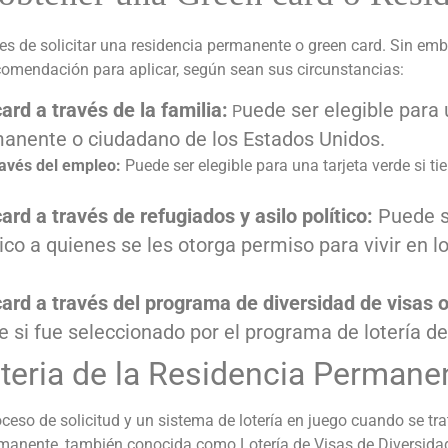
s de solicitar una residencia permanente o green card. Sin em
ecomendación para aplicar, según sean sus circunstancias:
rd a través de la familia:
uede ser elegible para 
P
manente o ciudadano de los Estados Unidos.
avés del empleo:
Puede ser elegible para una tarjeta verde si t
d a través de refugiados y asilo político:
Puede se
ítico a quienes se les otorga permiso para vivir en
rd a través del programa de diversidad de visas o 
de si fue seleccionado por el programa de lotería de
oteria de la Residencia Permane
eso de solicitud y un sistema de lotería en juego cuando se tra
ermanente, también conocida como Lotería de Visas de Diversidad