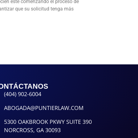
ecién esté comenzando el proceso de
ntizar que su solicitud tenga más
ONTÁCTANOS
(404) 902-6004
ABOGADA@PUNTIERLAW.COM
5300 OAKBROOK PKWY SUITE 390
NORCROSS, GA 30093