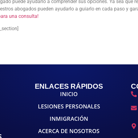
ogado puede ayudarlo a comprender sus opciones. Ya sea que r
uestros abogados pueden ayudarlo a guiarlo en cada paso y gara
ara una consulta!
_section]
ENLACES RÁPIDOS
C
INICIO
LESIONES PERSONALES
INMIGRACIÓN
ACERCA DE NOSOTROS
S