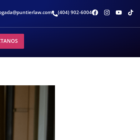
ogada@puntierlaw.com
(404) 902-6004
CTANOS