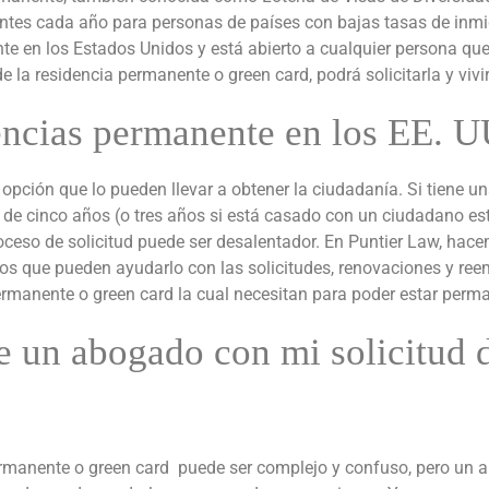
ntes cada año para personas de países con bajas tasas de inmi
nte en los Estados Unidos y está abierto a cualquier persona qu
 de la residencia permanente o green card, podrá solicitarla y v
encias permanente en los EE. U
opción que lo pueden llevar a obtener la ciudadanía. Si tiene u
 de cinco años (o tres años si está casado con un ciudadano e
oceso de solicitud puede ser desalentador. En Puntier Law, hac
os que pueden ayudarlo con las solicitudes, renovaciones y r
ermanente o green card la cual necesitan para poder estar perm
un abogado con mi solicitud d
 permanente o green card puede ser complejo y confuso, pero un