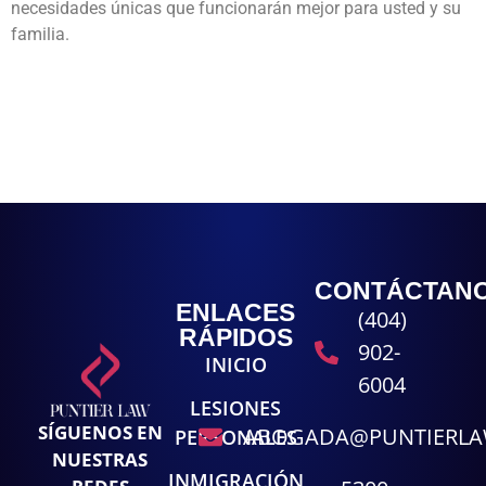
necesidades únicas que funcionarán mejor para usted y su
familia.
CONTÁCTAN
ENLACES
(404)
RÁPIDOS
902-
INICIO
6004
LESIONES
SÍGUENOS EN
ABOGADA@PUNTIERL
PERSONALES
NUESTRAS
INMIGRACIÓN