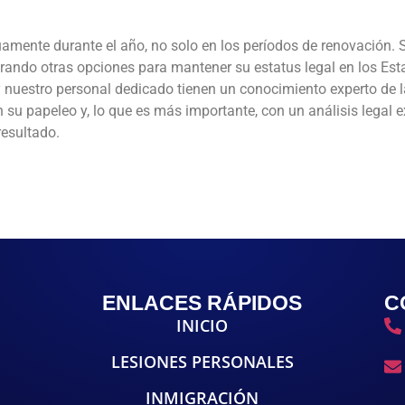
mente durante el año, no solo en los períodos de renovación. S
derando otras opciones para mantener su estatus legal en los Es
uestro personal dedicado tienen un conocimiento experto de la
su papeleo y, lo que es más importante, con un análisis legal e
resultado.
ENLACES RÁPIDOS
C
INICIO
LESIONES PERSONALES
INMIGRACIÓN