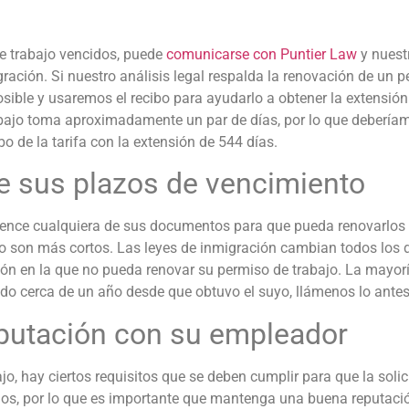
de trabajo vencidos, puede
comunicarse con Puntier Law
y nuest
ración. Si nuestro análisis legal respalda la renovación de un 
sible y usaremos el recibo para ayudarlo a obtener la extensión
bajo toma aproximadamente un par de días, por lo que deberíamo
bo de la tarifa con la extensión de 544 días.
e sus plazos de vencimiento
 vence cualquiera de sus documentos para que pueda renovarlos 
o son más cortos. Las leyes de inmigración cambian todos los dí
ión en la que no pueda renovar su permiso de trabajo. La mayorí
o cerca de un año desde que obtuvo el suyo, llámenos lo antes
putación con su empleador
ajo, hay ciertos requisitos que se deben cumplir para que la sol
ños, por lo que es importante que mantenga una buena reputaci