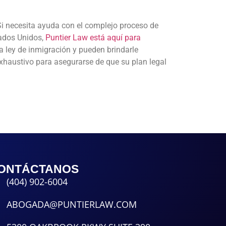
i necesita ayuda con el complejo proceso de
tados Unidos,
Puntier Law está aquí para
 ley de inmigración y pueden brindarle
xhaustivo para asegurarse de que su plan legal
ONTÁCTANOS
(404) 902-6004
ABOGADA@PUNTIERLAW.COM