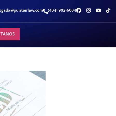
ogada@puntierlaw.com
(404) 902-6004
CTANOS